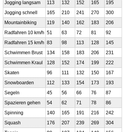
Jogging langsam
113
132
152
165
195
Jogging schnell
165
210
241
270
300
Mountainbiking
119
140
162
183
206
Radfahren 10 km/h
51
63
72
81
92
Radfahren 15 km/h
83
98
113
128
145
Schwimmen Brust
134
158
183
206
231
Schwimmen Kraul
128
152
174
199
222
Skaten
96
111
132
150
167
Snowboarden
112
133
154
173
193
Segeln
45
56
66
76
87
Spazieren gehen
54
62
71
78
86
Spinning
140
165
191
216
242
Squash
176
207
239
269
304