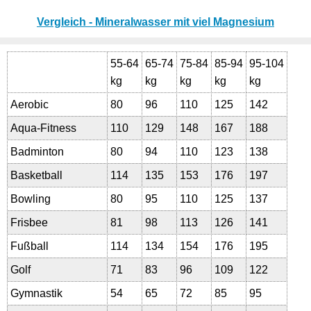
Vergleich - Mineralwasser mit viel Magnesium
55-64
65-74
75-84
85-94
95-104
kg
kg
kg
kg
kg
Aerobic
80
96
110
125
142
Aqua-Fitness
110
129
148
167
188
Badminton
80
94
110
123
138
Basketball
114
135
153
176
197
Bowling
80
95
110
125
137
Frisbee
81
98
113
126
141
Fußball
114
134
154
176
195
Golf
71
83
96
109
122
Gymnastik
54
65
72
85
95