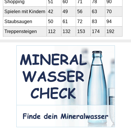
Shopping
51
60
71
78
90
Spielen mit Kindern
42
49
56
63
70
Staubsaugen
50
61
72
83
94
Treppensteigen
112
132
153
174
192