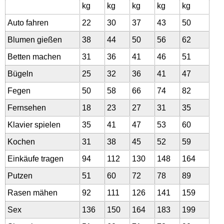
kg
kg
kg
kg
kg
Auto fahren
22
30
37
43
50
Blumen gießen
38
44
50
56
62
Betten machen
31
36
41
46
51
Bügeln
25
32
36
41
47
Fegen
50
58
66
74
82
Fernsehen
18
23
27
31
35
Klavier spielen
35
41
47
53
60
Kochen
31
38
45
52
59
Einkäufe tragen
94
112
130
148
164
Putzen
51
60
72
78
89
Rasen mähen
92
111
126
141
159
Sex
136
150
164
183
199